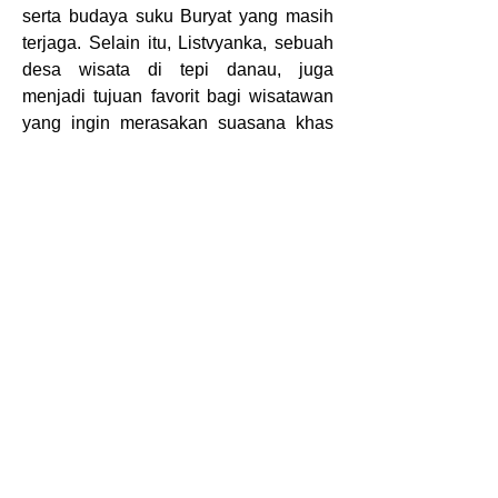
serta budaya suku Buryat yang masih 
terjaga. Selain itu, Listvyanka, sebuah 
desa wisata di tepi danau, juga 
menjadi tujuan favorit bagi wisatawan 
yang ingin merasakan suasana khas 
Siberia sambil menikmati 
pemandangan Baikal yang 
menakjubkan.
Danau Baikal terkenal karena 
kejernihan airnya yang luar biasa, 
terutama saat musim dingin ketika 
permukaannya membeku menjadi es 
transparan. Pada bulan-bulan tertentu, 
wisatawan dapat berjalan di atas es 
tebal dan melihat ke dalam kedalaman 
danau. Selama musim panas, air 
danau menjadi biru jernih dan cocok 
untuk berbagai aktivitas seperti 