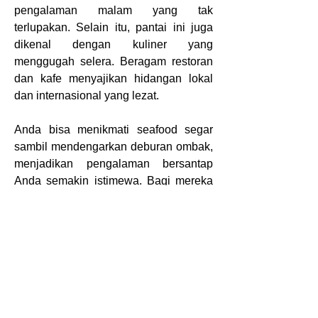
pengalaman malam yang tak 
terlupakan. Selain itu, pantai ini juga 
dikenal dengan kuliner yang 
menggugah selera. Beragam restoran 
dan kafe menyajikan hidangan lokal 
dan internasional yang lezat.
Anda bisa menikmati seafood segar 
sambil mendengarkan deburan ombak, 
menjadikan pengalaman bersantap 
Anda semakin istimewa. Bagi mereka 
yang mencari aktivitas air yang lebih 
seru, tersedia berbagai pilihan 
olahraga air seperti jet ski dan 
parasailing. Bagi yang ingin bersantai, 
tempat duduk yang nyaman lengkap 
dengan payung tersedia di sepanjang 
pantai, sehingga Anda bisa menikmati 
sinar matahari tanpa khawatir terbakar.