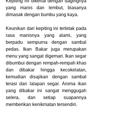
Kepiting ini dikenal dengan dagingnya 
yang manis dan lembut, biasanya 
dimasak dengan bumbu yang kaya.
Keunikan dari kepiting ini terletak pada 
rasa manisnya yang alami, yang 
berpadu sempurna dengan sambal 
pedas. Ikan Bakar juga merupakan 
menu yang sangat digemari. Ikan segar 
dibumbui dengan rempah-rempah khas 
dan dibakar hingga kecokelatan, 
kemudian disajikan dengan sambal 
terasi dan lalapan segar. Aroma ikan 
yang dibakar ini sangat menggugah 
selera, dan setiap suapannya 
memberikan kenikmatan tersendiri.
Di samping itu, ada juga Bubur Pedas, 
yang merupakan hidangan beras yang 