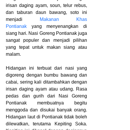
irisan daging ayam, soun, telur rebus, 
dan taburan daun bawang, soto ini 
menjadi 
Makanan Khas 
Pontianak
 yang menyenangkan di 
siang hari. Nasi Goreng Pontianak juga 
sangat populer dan menjadi pilihan 
yang tepat untuk makan siang atau 
malam.
Hidangan ini terbuat dari nasi yang 
digoreng dengan bumbu bawang dan 
cabai, sering kali ditambahkan dengan 
irisan daging ayam atau udang. Rasa 
pedas dan gurih dari Nasi Goreng 
Pontianak membuatnya begitu 
menggoda dan disukai banyak orang. 
Hidangan laut di Pontianak tidak boleh 
dilewatkan, terutama Kepiting Soka. 