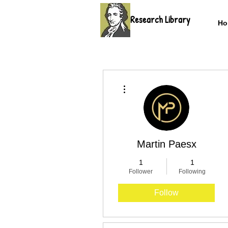
Research Library
Ho
More actions
Martin Paesx
1
1
Follower
Following
Follow